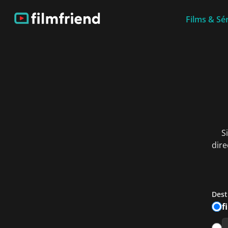
Films & Sér
S
dire
Dest
f