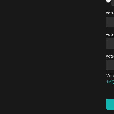
Vot
Votr
Votr
Vou
FA