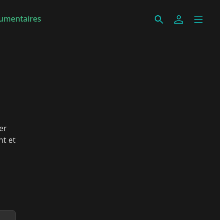
umentaires
er
nt et