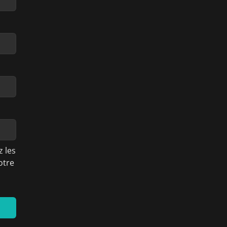
 les
otre