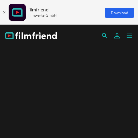
filmfriend
Download
filmwerte GmbH