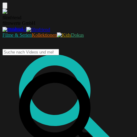
filmfriend
filmwerte GmbH
Download
Filme & Serien
Kollektionen
Dokus